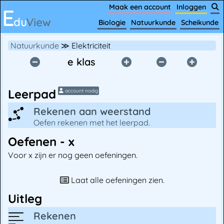
Maak een account
Inloggen
Biologie
Natuurkunde
Scheikunde
Natuurkunde
≫ Elektriciteit
e klas
Leerpad
account nodig
Rekenen aan weerstand
Oefen rekenen met het leerpad.
Oefenen - x
Voor x zijn er nog geen oefeningen.
Laat alle oefeningen zien.
Uitleg
Rekenen